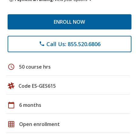
ENROLL NOW
Call Us: 855.520.6806
phone
schedule
50 course hrs
Code ES-GES615
calendar_today
6 months
grid_on
Open enrollment