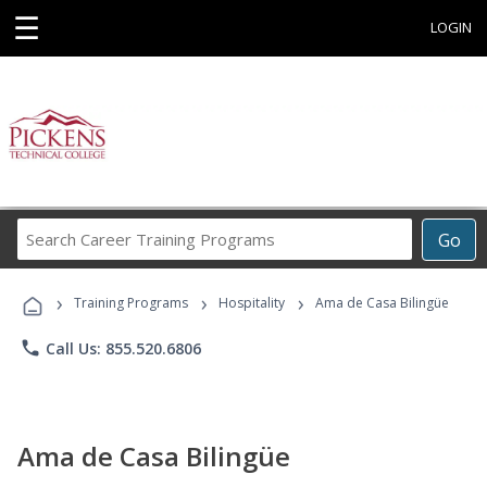
☰
LOGIN
Search
Go
Career
Training
›
›
›
Programs
Training Programs
Hospitality
Ama de Casa Bilingüe
phone
Call Us: 855.520.6806
Ama de Casa Bilingüe